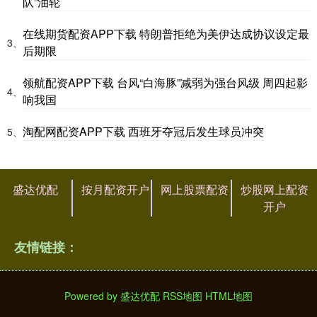
队”油轮
在线期货配资APP下载 特朗普拒绝为美伊达成协议设定最
3、
后期限
领航配资APP下载 台风“白海豚”减弱为强台风级 周四起影
4、
响我国
淘配网配资APP下载 西班牙夺冠后发生球员冲突
5、
盛达优配
按月配资开户
网上股票配资
炒股网上配资
开户
友情链接：
Powered by
盛达优配
RSS地图
HTML地图