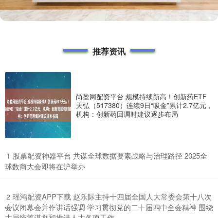
推荐资讯
尚盈网配资平台 规模持续新高！创新药ETF
天弘（517380）连续9日“吸金”累计2.7亿元，
机构：创新药回调时建议逐步布局
​股票配资神器平台 共谋全球数据要素战略与治理路径 2025全
1
球数商大会即将在沪举办
​瑶鸿配资APP下载 赵乐际主持十四届全国人大常委会第十八次
2
会议闭幕会并作讲话强调 学习贯彻党的二十届四中全会精神 围绕
大局统筹谋划和推进人大各项工作